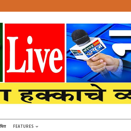
बंधित
FEATURES