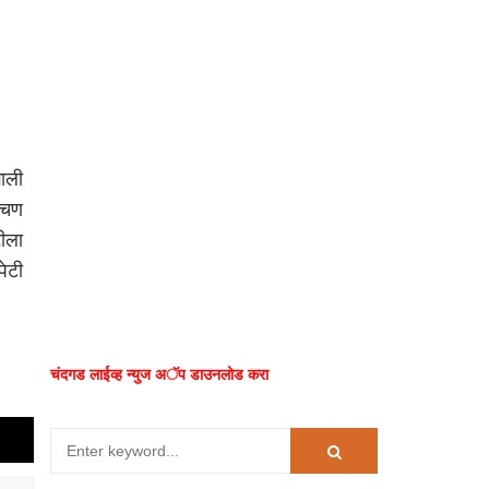
ाली
अडचण
टीला
ेटी
चंदगड लाईव्ह न्युज अॅप डाउनलोड करा