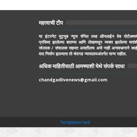
महत्वाची टीप
या इंटरनेट युट्युब न्यूज चॅनेल तथा ऑनलाईन वेब पोर्टलमध्य
प्रसिध्द झालेल्या बातम्या आणि लेखामधून व्यक्त झालेल्या मतांश
संपादक / संचालक सहमत असतीलच असे नाही अनावधानाने काह
वाद निर्माण झाल्यास तो चंदगड न्यायालयअंतर्गत मान्य राहील.
अधिक माहितीसाठी आमच्याशी येथे संपर्क साधा
chandgadlivenews@gmail.com