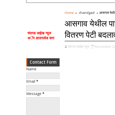
Home
chandgad
आसगाव येथील 
आसगाव येथील पाट
वितरण पेटी बदलावी
चंदगड लाईव्ह न्युज
अॅप डाउनलोड करा
चंदगड लाईव्ह न्युज
November 24
Contact Form
Name
Email
*
Message
*