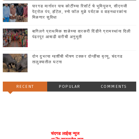
पारगड मार्गावर पाच कोटींच्या रिसॉर्ट चे भूमिपूजन, सीएनजी
पेट्रोल पंप, हॉटेल, स्नो फॉल मुळे पर्यटक व वाहनधारकांना
मिळणार सुविधा
बागिलगे प्राथमिक शाळेच्या वारकरी दिंडीने ग्रामस्थांना दिली
पंढरपूर आषाढी वारीची अनुभूती
दोन दुभत्या म्हशींची भीषण टक्कर दोन्हींचा मृत्यू, चंदगड
तालुक्यातील घटना
RECENT
POPULAR
COMMENTS
चंदगड लाईव्ह न्युज