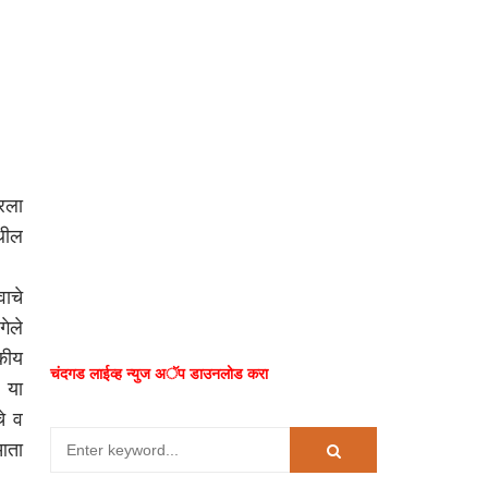
रला
थील
ाचे
गेले
सकीय
चंदगड लाईव्ह न्युज अॅप डाउनलोड करा
 या
चे व
 आता