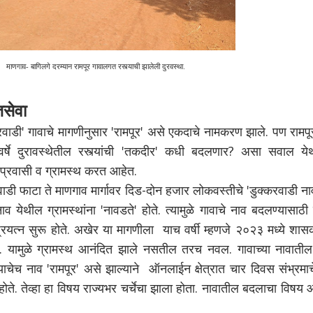
माणगाव- बागिलगे दरम्यान रामपूर गावालगत रस्त्याची झालेली दुरवस्था.
तसेवा
डी' गावाचे मागणीनुसार 'रामपूर' असे एकदाचे नामकरण झाले. पण रामपू
र्षे दुरावस्थेतील रस्त्यांची 'तकदीर' कधी बदलणार? असा सवाल ये
 प्रवासी व ग्रामस्थ करत आहेत.
ी फाटा ते माणगाव मार्गावर दिड-दोन हजार लोकवस्तीचे 'डुक्करवाडी नाव
ाव येथील ग्रामस्थांना 'नावडते' होते. त्यामुळे गावाचे नाव बदलण्यासाठी 
 प्रयत्न सुरू होते. अखेर या मागणीला याच वर्षी म्हणजे २०२३ मध्ये शा
 यामुळे ग्रामस्थ आनंदित झाले नसतील तरच नवल. गावाच्या नावातील
ाचेच नाव 'रामपूर' असे झाल्याने ऑनलाईन क्षेत्रात चार दिवस संभ्रमा
 होते. तेव्हा हा विषय राज्यभर चर्चेचा झाला होता. नावातील बदलाचा विषय