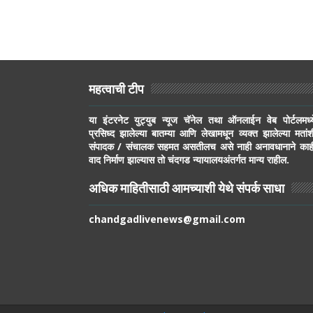
महत्वाची टीप
या इंटरनेट युट्युब न्यूज चॅनेल तथा ऑनलाईन वेब पोर्टलमध्य
प्रसिध्द झालेल्या बातम्या आणि लेखामधून व्यक्त झालेल्या मतांश
संपादक / संचालक सहमत असतीलच असे नाही अनावधानाने काह
वाद निर्माण झाल्यास तो चंदगड न्यायालयअंतर्गत मान्य राहील.
अधिक माहितीसाठी आमच्याशी येथे संपर्क साधा
chandgadlivenews@gmail.com