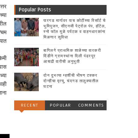
्तर
Popular Posts
च्या
पारगड मार्गावर पाच कोटींच्या रिसॉर्ट चे
वरील
भूमिपूजन, सीएनजी पेट्रोल पंप, हॉटेल,
्चिम
स्नो फॉल मुळे पर्यटक व वाहनधारकांना
मिळणार सुविधा
्यात
बागिलगे प्राथमिक शाळेच्या वारकरी
दिंडीने ग्रामस्थांना दिली पंढरपूर
िमी
आषाढी वारीची अनुभूती
रवास
्या
दोन दुभत्या म्हशींची भीषण टक्कर
दोन्हींचा मृत्यू, चंदगड तालुक्यातील
ाही
घटना
ताना
RECENT
POPULAR
COMMENTS