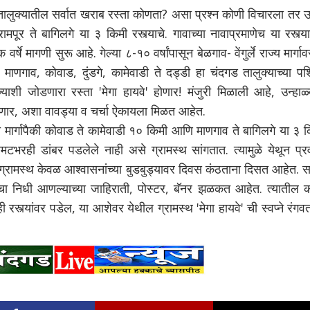
्यातील सर्वात खराब रस्ता कोणता? असा प्रश्न कोणी विचारला तर उत
मपूर ते बागिलगे या ३ किमी रस्त्याचे. गावाच्या नावाप्रमाणेच या रस्त्या
षे मागणी सुरू आहे. गेल्या ८-१० वर्षांपासून बेळगाव- वेंगुर्ले राज्य मार्गा
 माणगाव, कोवाड, दुंडगे, कामेवाडी ते दड्डी हा चंदगड तालुक्याच्या पश
ज्याशी जोडणारा रस्ता 'मेगा हायवे' होणार! मंजुरी मिळाली आहे, उन्हाळ
होणार, अशा वावड्या व चर्चा ऐकायला मिळत आहेत.
्गापैकी कोवाड ते कामेवाडी १० किमी आणि माणगाव ते बागिलगे या ३ क
चिमटभरही डांबर पडलेले नाही असे ग्रामस्थ सांगतात. त्यामुळे येथून प्
्रामस्थ केवळ आश्वासनांच्या बुडबुड्यावर दिवस कंठताना दिसत आहेत. सध
चा निधी आणल्याच्या जाहिराती, पोस्टर, बॅनर झळकत आहेत. त्यातील क
ी रस्त्यांवर पडेल, या आशेवर येथील ग्रामस्थ 'मेगा हायवे' ची स्वप्ने रंगव