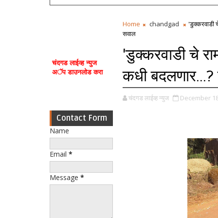
Home
chandgad
'डुक्करवाडी च
सवाल
'डुक्करवाडी चे राम
चंदगड लाईव्ह न्युज
कधी बदलणार...? 
अॅप डाउनलोड करा
चंदगड लाईव्ह न्युज
December 18
Contact Form
Name
Email
*
Message
*