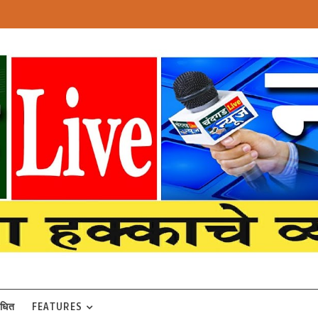
बंधित
FEATURES