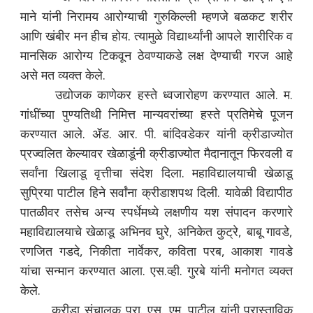
माने यांनी निरामय आरोग्याची गुरुकिल्ली म्हणजे बळकट शरीर
आणि खंबीर मन हीच होय. त्यामुळे विद्यार्थ्यांनी आपले शारीरिक व
मानसिक आरोग्य टिकवून ठेवण्याकडे लक्ष देण्याची गरज आहे
असे मत व्यक्त केले.
उद्योजक काणेकर हस्ते ध्वजारोहण करण्यात आले. म.
गांधींच्या पुण्यतिथी निमित्त मान्यवरांच्या हस्ते प्रतिमेचे पूजन
करण्यात आले. ॲड. आर. पी. बांदिवडेकर यांनी क्रीडाज्योत
प्रज्वलित केल्यावर खेळाडूंनी क्रीडाज्योत मैदानातून फिरवली व
सर्वांना खिलाडू वृत्तीचा संदेश दिला. महाविद्यालयाची खेळाडू
सुप्रिया पाटील हिने सर्वांना क्रीडाशपथ दिली. यावेळी विद्यापीठ
पातळीवर तसेच अन्य स्पर्धेमध्ये लक्षणीय यश संपादन करणारे
महाविद्यालयाचे खेळाडू अभिनव घुरे, अनिकेत कुट्रे, बाबू गावडे,
रणजित गडदे, निकीता नार्वेकर, कविता परब, आकाश गावडे
यांचा सन्मान करण्यात आला. एस.व्ही. गुरबे यांनी मनोगत व्यक्त
केले.
क्रीडा संचालक प्रा. एस. एम. पाटील यांनी प्रास्ताविक