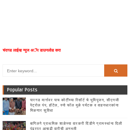
चंदगड लाईव्ह न्युज अॅप डाउनलोड करा
Popular Posts
पारगड मार्गावर पाच कोटींच्या रिसॉर्ट चे भूमिपूजन, सीएनजी
पेट्रोल पंप, हॉटेल, स्नो फॉल मुळे पर्यटक व वाहनधारकांना
मिळणार सुविधा
बागिलगे प्राथमिक शाळेच्या वारकरी दिंडीने ग्रामस्थांना दिली
पंढरपूर आषाढी वारीची अनुभूती