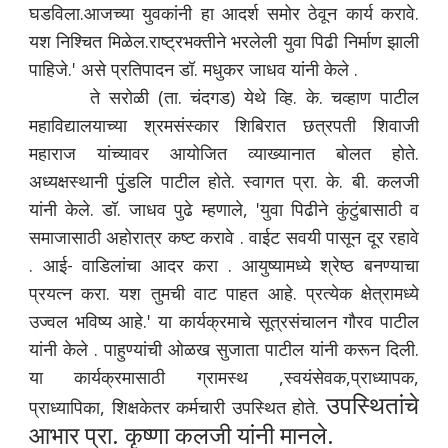
घडविला.आजच्या युवकांनी हा आदर्श समोर ठेवून कार्य करावे.
यश निश्चित मिळेल.राष्ट्रभक्तीने भरलेली युवा पिढी निर्माण झाली
पाहिजे.' असे प्रतिपादन डॉ. मधुकर जाधव यांनी केले .
ते सरोळी (ता. चंदगड) येथे व्हि. के. चव्हाण पाटील
महाविद्यालयाच्या श्रमसंस्कार शिबिरात छत्रपती शिवाजी
महाराज यांच्यावर आयोजित व्याख्यानात बोलत होते.
अध्यक्षस्थानी पुुंडलि पाटील होते. स्वागत प्रा. के. बी. कलजी
यांनी केले. डॉ. जाधव पुढे म्हणाले, 'युवा पिढीने कुंटुंबासाठी व
समाजासाठी अहोरात्र कष्ट करावे . वाईट सवयी पासून दूर रहावे
. आई- वाडिलांचा आदर करा . आयुष्यामध्ये श्रेष्ठ बनण्याचा
प्रयत्न करा. यश तुमची वाट पाहत आहे. प्रत्येक क्षेत्रामध्ये
उज्वल भविष्य आहे.' या कार्यक्रमाचे सूत्रसंचालन गौरव पाटील
यांनी केले . पाहुण्यांची ओळख सुजाता पाटील यांनी करून दिली.
या कार्यक्रमासाठी ग्रामस्थ ,स्वयंसेवक,प्राध्यापक,
उपस्थितांचे
प्राध्यापिका, शिक्षकेतर कर्मचारी उपस्थित होते.
आभार प्रा. कृष्णा कलजी यांनी मानले.