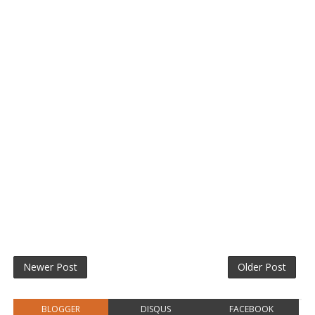
Newer Post
Older Post
BLOGGER
DISQUS
FACEBOOK