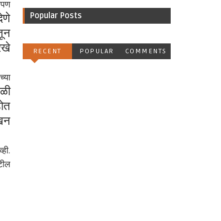
आपण
ेणे
Popular Posts
तून
रखे
RECENT
POPULAR
COMMENTS
्या
ेळी
होत
ेखन
्ही.
ाटील