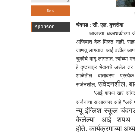
'
चंदगड : सी. एल. वृत्तसेवा
sponsor
आजच्या धकाधकीच्या जीवनात आई
अजिबात वेळ मिळत नाही. साहज
जाणवू लागतात. आई वडील आपल्या
चुकीचे वागू लागतात. त्यांच्या
हे दृष्टचक्र भेदायचे असेल तर 
शाळेतील वातावरण प्रत्येक
संवेदनशील,
बा
सर्जनशील,
'आई शपथ खरं सांगतो 'यातील स
सर्जनाचा साक्षात्कार आहे "असे
न्यू इंग्लिश स्कूल चं
केलेल्या 'आई शपथ 
होते.
कार्यक्रमाच्या अध्य