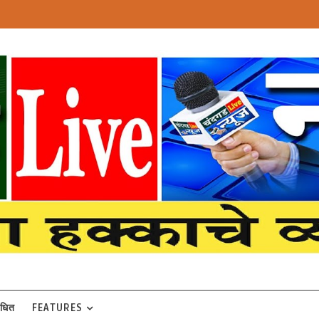
बंधित
FEATURES