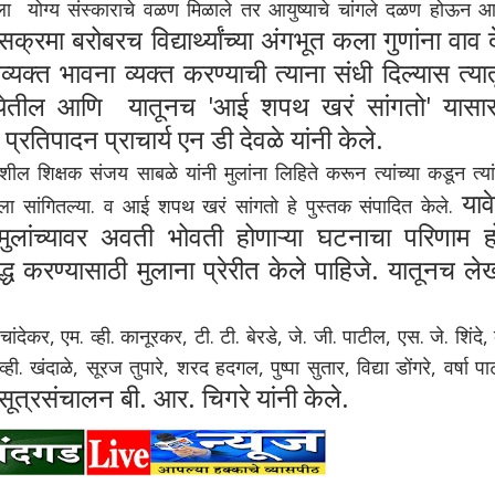
 योग्य संस्काराचे वळण मिळाले तर आयुष्याचे चांगले दळण होऊन 
क्रमा बरोबरच विद्यार्थ्यांच्या अंगभूत कला गुणांना वाव द
अव्यक्त भावना व्यक्त करण्याची त्याना संधी दिल्यास त्या
न येतील आणि यातूनच 'आई शपथ खरं सांगतो' यासा
 प्रतिपादन प्राचार्य एन डी देवळे यांनी केले.
्षक संजय साबळे यांनी मुलांना लिहिते करून त्यांच्या कडून त्यांच
याव
ा सांगितल्या. व आई शपथ खरं सांगतो हे पुस्तक संपादित केले.
मुलांच्यावर अवती भोवती होणाऱ्या घटनाचा परिणाम 
ध करण्यासाठी मुलाना प्रेरीत केले पाहिजे. यातूनच ल
 एम. व्ही. कानूरकर, टी. टी. बेरडे, जे. जी. पाटील, एस. जे. शिंदे, व
व्ही. खंदाळे, सूरज तुपारे, शरद हदगल, पुष्पा सुतार, विद्या डोंगरे, वर्षा प
 सूत्रसंचालन बी. आर. चिगरे यांनी केले.