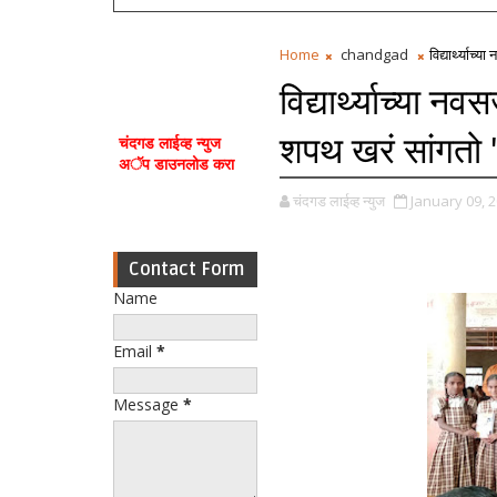
Home
chandgad
विद्यार्थ्याच
विद्यार्थ्याच्या न
शपथ खरं सांगतो '
चंदगड लाईव्ह न्युज
अॅप डाउनलोड करा
चंदगड लाईव्ह न्युज
January 09, 
Contact Form
Name
Email
*
Message
*