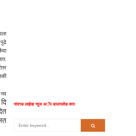
यला
ुढे
िंवा
तात.
रंतर
तकी
 नव
दि
.
चंदगड लाईव्ह न्युज अॅप डाउनलोड करा
दित
लत