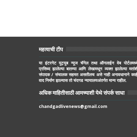
महत्वाची टीप
या इंटरनेट युट्युब न्यूज चॅनेल तथा ऑनलाईन वेब पोर्टलमध्य
प्रसिध्द झालेल्या बातम्या आणि लेखामधून व्यक्त झालेल्या मतांश
संपादक / संचालक सहमत असतीलच असे नाही अनावधानाने काह
वाद निर्माण झाल्यास तो चंदगड न्यायालयअंतर्गत मान्य राहील.
अधिक माहितीसाठी आमच्याशी येथे संपर्क साधा
chandgadlivenews@gmail.com