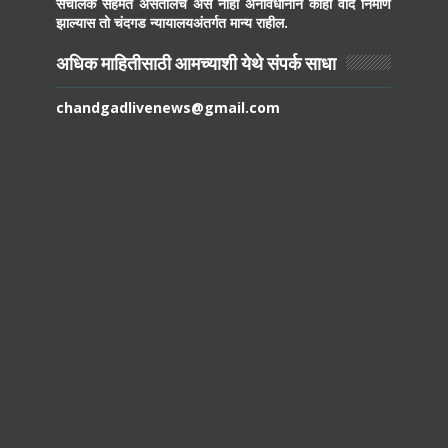
संचालक सहमत असतीलच असे नाही अनावधानाने काही वाद निर्माण
झाल्यास तो चंदगड न्यायालयअंतर्गत मान्य राहील.
अधिक माहितीसाठी आमच्याशी येथे संपर्क साधा
chandgadlivenews@gmail.com