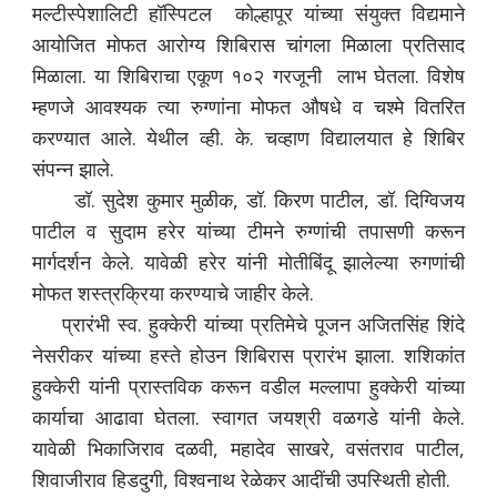
मल्टीस्पेशालिटी हॉस्पिटल कोल्हापूर यांच्या संयुक्त विद्यमाने
आयोजित मोफत आरोग्य शिबिरास चांगला मिळाला प्रतिसाद
मिळाला. या शिबिराचा एकूण १०२ गरजूनी लाभ घेतला. विशेष
म्हणजे आवश्यक त्या रुग्णांना मोफत औषधे व चश्मे वितरित
करण्यात आले. येथील व्ही. के. चव्हाण विद्यालयात हे शिबिर
संपन्न झाले.
डॉ. सुदेश कुमार मुळीक, डॉ. किरण पाटील, डॉ. दिग्विजय
पाटील व सुदाम हरेर यांच्या टीमने रुग्णांची तपासणी करून
मार्गदर्शन केले. यावेळी हरेर यांनी मोतीबिंदू झालेल्या रुगणांची
मोफत शस्त्रक्रिया करण्याचे जाहीर केले.
प्रारंभी स्व. हुक्केरी यांच्या प्रतिमेचे पूजन अजितसिंह शिंदे
नेसरीकर यांच्या हस्ते होउन शिबिरास प्रारंभ झाला. शशिकांत
हुक्केरी यांनी प्रास्तविक करून वडील मल्लापा हुक्केरी यांच्या
कार्याचा आढावा घेतला. स्वागत जयश्री वळगडे यांनी केले.
यावेळी भिकाजिराव दळवी, महादेव साखरे, वसंतराव पाटील,
शिवाजीराव हिडदुगी, विश्वनाथ रेळेकर आदींची उपस्थिती होती.