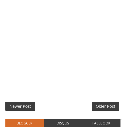
Newer Post
Older Post
BLOGGER
DISQUS
FACEBOOK