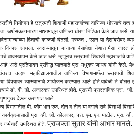
नियोजन हे छत्रपती शिवाजी महाराजांच्या वाणिज्य धोरणाचे तत्व हो
 होता. अर्थसंकल्पनाच्या माध्यमातून वाणिज्य धोरण निश्चित केले जात असे. य
र्वसामान्यांच्या हिताची काळजी घेतली. मस्कत , एडन या देशांबरोबर व्या
क विकास साधला. स्वराज्यातून जाणाऱ्या पैसापेक्षा येणारा पैसा जास्त ह
ाचे व्यवस्थापन केले जात असे. म्हणूनच छत्रपती शिवाजी महाराजांचे वाण
हे.'असे प्रतिपादन प्रसिद्ध व्याख्याते प्रा. मधुकर जाधव यांनी केले. य
वंतराव चव्हाण महाविद्यालयातील वाणिज्य विभागामार्फत छत्रपती शिव
न या विषयावर व्याख्यानाचे आयोजन करण्यात आले होते.यावेळी ते बोलत ह
्राचार्य डॉ. बी. डी. अजळकर उपस्थित होते. प्रारंभी प्रास्ताविक प्रा. जी.
गत पुष्पगुच्छ देऊन करण्यात आले.
ागातील बी. कॉम भाग एक, दोन व तीन या वर्गाचे सर्व विद्यार्थी विद्यार्
 कार्यक्रमासाठी प्रा. व्ही. व्ही. कोलकार, प्रा. एम. एन. पाटील, प्रा. व्ही.
प्राजक्ता सुतार यांनी आभार मानले.
र कर्मचारी उपस्थित होते.