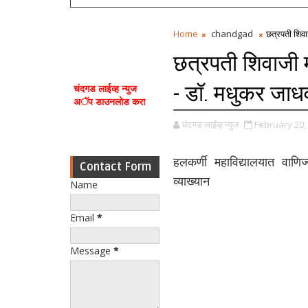
Home
chandgad
छत्रपती शिवा
छत्रपती शिवाजी मह
- डॉ. मधुकर जाध
चंदगड लाईव्ह न्युज
अॅप डाउनलोड करा
चंदगड लाईव्ह न्युज
February 20,
हलकर्णी महाविद्यालयात वाणिज
Contact Form
व्याख्यान
Name
Email
*
Message
*