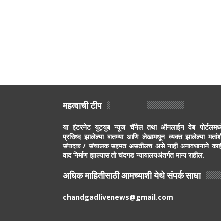
महत्वाची टीप
या इंटरनेट युट्युब न्यूज चॅनेल तथा ऑनलाईन वेब पोर्टलमध्य
प्रसिध्द झालेल्या बातम्या आणि लेखामधून व्यक्त झालेल्या मतांश
संपादक / संचालक सहमत असतीलच असे नाही अनावधानाने काह
वाद निर्माण झाल्यास तो चंदगड न्यायालयअंतर्गत मान्य राहील.
अधिक माहितीसाठी आमच्याशी येथे संपर्क साधा
chandgadlivenews@gmail.com