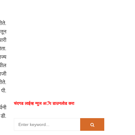
ते.
ातून
पारी
ोता.
िज्य
ेथील
ाजी
ोते.
 पी.
चंदगड लाईव्ह न्युज अॅप डाउनलोड करा
थिनी
 डी.