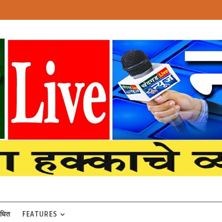
बंधित
FEATURES