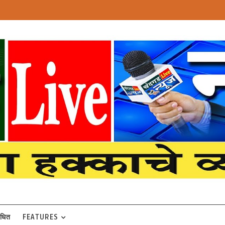
बंधित
FEATURES