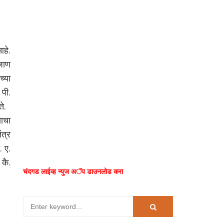
आहे.
 जाण
च्या
 पी.
े.
णाचा
ंत्र
. ए.
 कै.
चंदगड लाईव्ह न्युज अॅप डाउनलोड करा