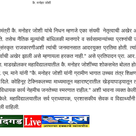
कै. मनोहर जोशी
त्री कै. मनोहर जोशी यांचे निधन म्हणजे एका संयमी नेतृत्वाची अखेर 
े. तसेच नैतिक मूल्यांची बांधिलकी मानणारे व सर्वसामान्यांच्या प्रश्नांची
ुसंस्कृत राजकारणीअशी त्यांची जनमानसात आदरयुक्त प्रतिमा होती. त्यां
र्वाची अखेर झाली असे म्हणायला हरकत नाही." असे प्रतिपादन प्रा. आर.
. भा. माडखोलकर महाविद्यालयातील कै. मनोहर जोशींच्या शोकसभेत बोलत होत
एम. माने यांनी "कै. मनोहर जोशी यांनी ग्रामीण भागात उच्चव तंत्र शिक्ष
ले. कोहिनूर टेक्निकलच्या माध्यमातून महाराष्ट्रातील खेड्यापाड्यातून त
 हे विधायक कार्य नेहमीच जनतेच्या स्मरणात राहील." अशी भावना व्यक्त केली
ेले. महाविद्यालयातील सर्व प्राध्यापक, प्रशासकीय सेवक व विद्यार्थ्यांनी
जली वाहिली.