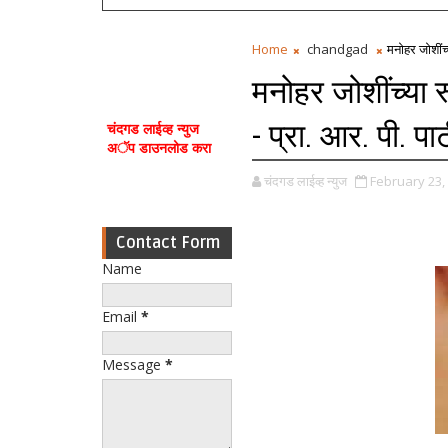
Home
chandgad
मनोहर जोशींच्
मनोहर जोशींच्या र
- प्रा. आर. पी. प
चंदगड लाईव्ह न्युज
अॅप डाउनलोड करा
चंदगड लाईव्ह न्युज
February 23,
Contact Form
Name
Email
*
Message
*