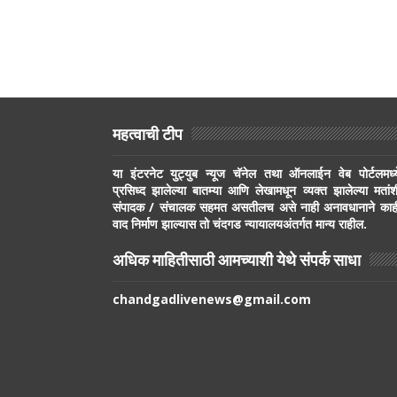
महत्वाची टीप
या इंटरनेट युट्युब न्यूज चॅनेल तथा ऑनलाईन वेब पोर्टलमध्य
प्रसिध्द झालेल्या बातम्या आणि लेखामधून व्यक्त झालेल्या मतांश
संपादक / संचालक सहमत असतीलच असे नाही अनावधानाने काह
वाद निर्माण झाल्यास तो चंदगड न्यायालयअंतर्गत मान्य राहील.
अधिक माहितीसाठी आमच्याशी येथे संपर्क साधा
chandgadlivenews@gmail.com