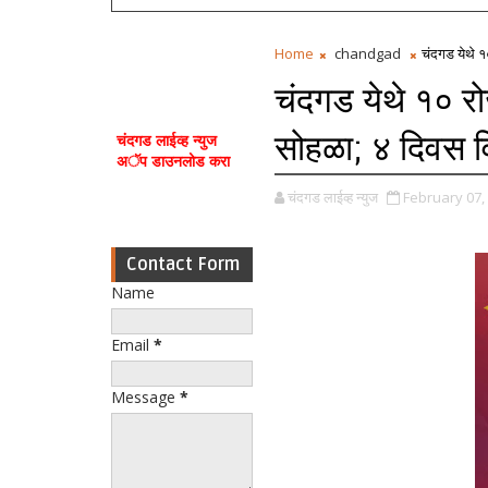
Home
chandgad
चंदगड येथे १
चंदगड येथे १० र
सोहळा; ४ दिवस व
चंदगड लाईव्ह न्युज
अॅप डाउनलोड करा
चंदगड लाईव्ह न्युज
February 07,
Contact Form
Name
Email
*
Message
*