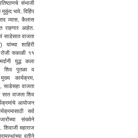
तिष्ठाणचे संभाजी
मुकुंद भावे, विहिंप
साद व्यास, कैलास
ित राहणार आहेत.
यं साडेसात वाजता
) यांच्या शाहिरी
१० रोजी सकाळी ११
र्दानी युद्ध कला
जता शिव पुतळा व
ुख्य कार्यक्रम,
, साडेसहा वाजता
ी सात वाजता शिव
्यक्रमांचे आयोजन
यक्रमासाठी सर्व
ोंच्या संख्येने
. शिवाजी महाराज
मस्थांच्या वतीने