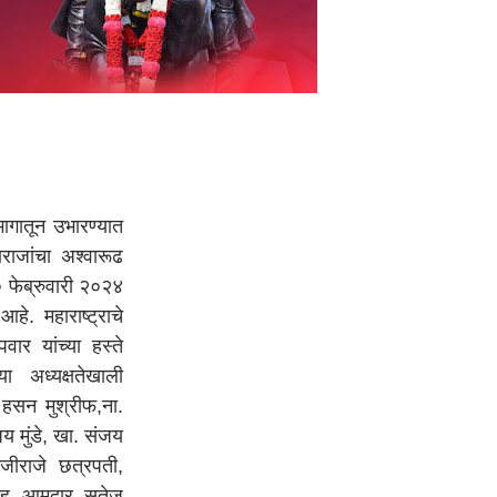
तून उभारण्यात
राजांचा अश्वारूढ
० फेब्रुवारी २०२४
े. महाराष्ट्राचे
वार यांच्या हस्ते
ा अध्यक्षतेखाली
ा. हसन मुश्रीफ,ना.
जय मुंडे, खा. संजय
जीराजे छत्रपती,
ासह आमदार सतेज