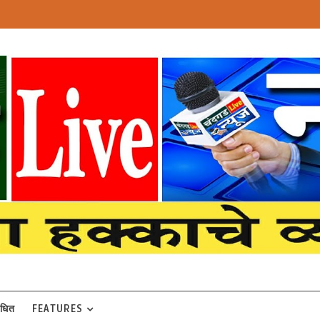
बंधित
FEATURES