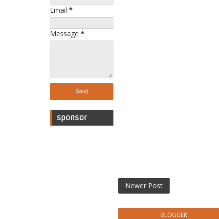
Email
*
Message
*
sponsor
Newer Post
BLOGGER