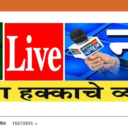
बंधित
FEATURES