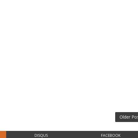
Older Po
DISQUS
FACEBOOK