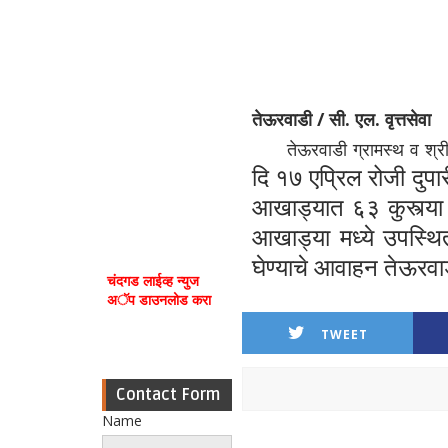
तेऊरवाडी / सी. एल. वृत्तसेवा
तेऊरवाडी ग्रामस्थ व श्री
दि १७ एप्रिल रोजी दुप
आखाड्यात ६३ कुस्त्या 
आखाड्या मध्ये उपस्थि
घेण्याचे आवाहन
तेऊरवाड
चंदगड लाईव्ह न्युज
अॅप डाउनलोड करा
TWEET
Contact Form
Name