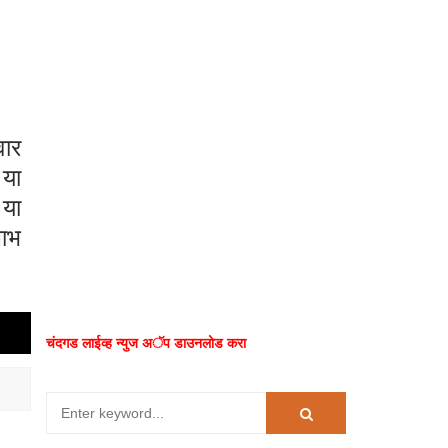
वार
.
या
 या
लाभ
चंदगड लाईव्ह न्युज अॅप डाउनलोड करा