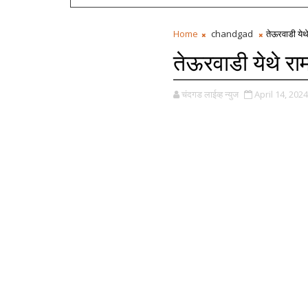
Home
chandgad
तेऊरवाडी येथ
तेऊरवाडी येथे रा
चंदगड लाईव्ह न्युज
April 14, 2024