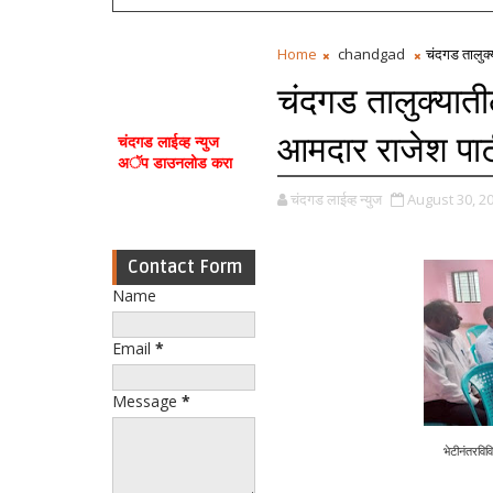
Home
chandgad
चंदगड तालुक्
चंदगड तालुक्याती
आमदार राजेश पाट
चंदगड लाईव्ह न्युज
अॅप डाउनलोड करा
चंदगड लाईव्ह न्युज
August 30, 2
Contact Form
Name
Email
*
Message
*
भेटीनंतर
विव