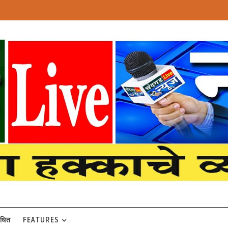
बंधित
FEATURES