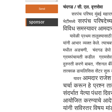
चंदगड / सी. एल. वृत्तसेवा
सरपंच परिषद मुंबई महाराष्ट्
सरपंच परिषदेच्
भेटीमध्ये
sponsor
विविध समस्यावर आमदार 
यावेळी प्रथम तालुक्यासाठी शिक
यांनी आभार व्यक्त केले. त्या
मधील अडचणी, चंदगड डेपो म
ग्रामपंचायती कडील ग्रामसेवक
दुरुस्ती करणे बाबत, नॅशनल बँक
तात्काळ डायलिसिस सेंटर सुरू
आमदार राजेश प
यावर
चर्चा करून हे प्रश्न 
संदर्भात येत्या पंधरा 
आयोजित करण्याचे आदेश 
यांनी सविस्तर विषय मा