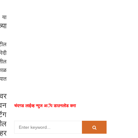
 या
्या
ाटील
रेदी
तील
काळ
्यात
नवर
ीवन
चंदगड लाईव्ह न्युज अॅप डाउनलोड करा
िंग
टील
ोहर