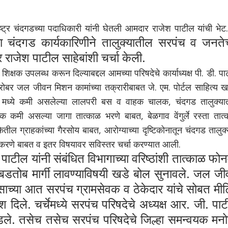
र चंदगडच्या पदाधिकारी यांनी घेतली आमदार राजेश पाटील यांची भेट.
या चंदगड कार्यकारिणीने तालुक्यातील सरपंच व जनतेच
राजेश पाटील साहेबांशी चर्चा केली.
्षक उपलब्ध करून दिल्याबद्दल आमच्या परिषदेचे कार्याध्यक्ष पी. डी. प
चबरोबर जल जीवन मिशन कामांच्या तक्रारीबाबत जे. एम. पोर्टल साहित्य ख
ध्ये कमी असलेल्या लालपरी बस व वाहक चालक, चंदगड तालुक्या
 कमी असल्या जागा तात्काळ भरणे बाबत, बेळगाव वेंगुर्ले रस्ता तात्
ेतील ग्राहकांच्या गैरसोय बाबत, आरोग्याच्या दृष्टिकोनातून चंदगड तालुक
 करणे बाबत व इतर विषयावर सविस्तर चर्चा करण्यात आली.
ाटील यांनी संबंधित विभागाच्या वरिष्ठांशी तात्काळ फो
ताबडतोब मार्गी लावण्याविषयी खडे बोल सुनावले. जल ज
दिवसाच्या आत सरपंच ग्रामसेवक व ठेकेदार यांचे सोबत मीट
दिले. चर्चेमध्ये सरपंच परिषदेचे अध्यक्ष आर. जी. पा
ंडले. तसेच तसेच सरपंच परिषदेचे जिल्हा समन्वयक मन