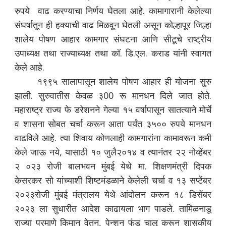
रुपये वाढ करण्याचा निर्णय घेतला आहे. कामागारानी केलेल्या
संघर्षातून ही हक्याची वाढ मिळवून घेतली असून कोल्हापूर जिल्हा
शालेय पोषण आहार कामगार संघटना आणि सीटूचे राष्ट्रीय
उपाध्यक्ष तथा राज्याध्यक्ष तथा कॉ. डि.एल. कराड यांनी स्वागत
केले आहे.
१९९५ सालापासून शालेय पोषण आहार ही योजना सुरु
झाली. सुरुवातीस केवळ ३00 रू मानधन दिले जात होते.
महाराष्ट्र राज्य फे डरेशनने गेल्या १५ वर्षापासून सातत्याने मोर्चे
व शासना सोबत चर्चा करून आता पर्यंत ३५०० रुपये मानधन
वाढविले आहे. त्या शिवाय कोणलाही कामगारांना कामावरून कमी
केले जाऊ नये, यासाठी १० जुलै२०१४ व त्यानंतर २२ नोव्हेंबर
२ ०२३ रोजी बालभवन मुंबई येथे मा. शिक्षणमंत्री दिपक
केसरकर सो यांच्याशी शिष्टमंडळाने केलेली चर्चा व १३ सप्टेंबर
२०२३रोजी मुंबई मंत्रालय येथे आंदोलन करून १८ डिसेंबर
२०२३ ला सुधारीत आदेश काढायला भाग पाडले. तामिळनाडू
राज्या प्रमाणे किमान वेतन, पेन्शन फंड चालू करून शासकीय