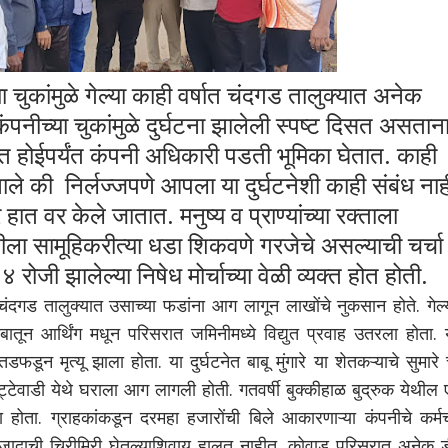
कांमुळे गेल्या काही वर्षात चंदगड तालुक्यात अनेक
ंपनीच्या चुकांमुळे दुर्घटना झालेली स्पष्ट दिसत असतान
ंत होईपर्यंत कंपनी अधिकारी पडती भूमिका घेतात. काही
ले की निर्लज्जपणे आपला या दुर्घटनेशी काही संबंध नाह
हात वर केले जातात. मनुष्य व प्राण्यांच्या रक्ताला
ला सामूहिकरीत्या धडा शिकवणे गरजेचे असल्याची चर्चा
ोजी झालेल्या निषेध मोर्चाच्या वेळी व्यक्त होत होती.
दगड तालुक्यात उसाच्या फडांना आग लागून लाखोंचे नुकसान होते. गेल्
ातून आर्थिंग मधून परिसरात जमिनीमध्ये विद्युत प्रवाह उतरला होता. 
डून मृत्यू झाला होता. या दुर्घटनेत बाबू मुंगारे या शेतकऱ्याचे सुमारे
्टेवाडी येथे घराला आग लागली होती. गतवर्षी बुक्कीहाळ बुद्रुक येथील
होता. ग्राहकांकडून दरमहा हजारोंची बिले आकारणाऱ्या कंपनीचे कर्मच
 जादाची चिरीमिरी घेतल्याशिवाय हालत नाहीत. कोवाड परिसरात अनेक ड