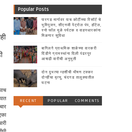
Popular Posts
पारगड मार्गावर पाच कोटींच्या रिसॉर्ट चे
भूमिपूजन, सीएनजी पेट्रोल पंप, हॉटेल,
स्नो फॉल मुळे पर्यटक व वाहनधारकांना
ाही
मिळणार सुविधा
बागिलगे प्राथमिक शाळेच्या वारकरी
ी
दिंडीने ग्रामस्थांना दिली पंढरपूर
आषाढी वारीची अनुभूती
दोन दुभत्या म्हशींची भीषण टक्कर
दोन्हींचा मृत्यू, चंदगड तालुक्यातील
घटना
याच
यात
RECENT
POPULAR
COMMENTS
 चार
 एका
ारी
ीपी