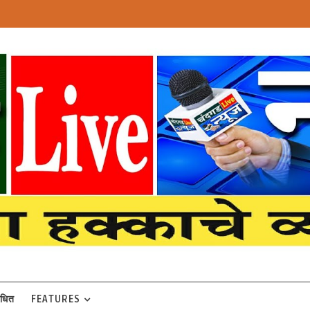
बंधित
FEATURES