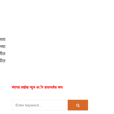
सता
च्या
तील
थील
चंदगड लाईव्ह न्युज अॅप डाउनलोड करा