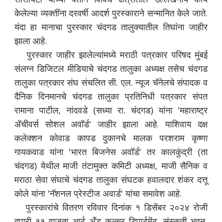
केलेल्या व्यक्तींना दरवर्षी आदर्श पुरस्काराने सन्मानित केले जाते.
यंदा हा मानाचा पुरस्कार चंदगड तालुक्यातील तिघांना जाहीर
झाला आहे.
पुरस्कार जाहीर झालेल्यांमध्ये मराठी पत्रकार परिषद मुंबई
संलग्न डिजिटल मीडियाचे चंदगड तालुका अध्यक्ष तसेच चंदगड
तालुका पत्रकार संघ संचलित सी. एल. न्यूज चॅनेलचे संपादक व
दैनिक दिनमानचे चंदगड तालुका प्रतिनिधी पत्रकार संपत
रामाना पाटील, नांदवडे (सध्या रा. चंदगड) यांना 'महाराष्ट्र
ॲचीवर्स सोशल अवॉर्ड' जाहीर झाला आहे. याशिवाय दक्ष
कलेक्शन कोवाड कापड दुकानचे मालक परशराम कृष्णा
गायकवाड यांना 'भारत बिजनेस अवॉर्ड' तर कालकुंद्री (ता
चंदगड) येथील माजी तंटामुक्त कमिटी अध्यक्ष, माजी सैनिक व
मराठा सेवा संघाचे चंदगड तालुका संघटक हवालदार शंकर दत्तू
कोले यांना 'नॅशनल प्रेस्टीज अवार्ड' यांचा समावेश आहे.
पुरस्कारांचे वितरण रविवार दिनांक १ डिसेंबर २०२४ रोजी
दुपारी ११ वाजता आर्ट अँड कल्चर डिपार्टमेंट, संस्कृती भवन,