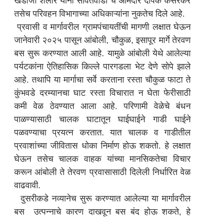
खंडोजी शेलार यांनी सावंतवाडी चे आमदार दीपक केसरकर
तसेच परिवहन विभागाच्या अधिकाऱ्यांना नुकतेच दिले आहे.
प्रवासी व मार्गावरील ग्रामपंचायतींची मागणी लक्षात घेऊन
जानेवारी २०२५ पासून आंबोली, चौकुळ, इसापूर मार्गे तेरवण
बस सुरू करण्यात आली आहे. यामुळे आंबोली येथे आलेल्या
पर्यटकांना ऐतिहासिक किल्ले पारगडला भेट देणे सोपे झाले
आहे. तथापि या मार्गाचा सर्वे करताना रस्ता चौकुळ फाटा ते
कुंभवडे दरम्यानचा घाट रस्ता विचारात न घेता फेरीसाठी
कमी वेळ ठेवण्यात आला आहे. परिणामी वेळेचे बंधन
पाळण्यासाठी चालक घाटातून घाईघाईने गाडी घाईने
पळवण्याचा प्रयत्न करतात. यात चालक व गाडीतील
प्रवाशांच्या जीवितास धोका निर्माण होऊ शकतो. हे लक्षात
घेऊन तसेच चालक वाहक यांच्या मानसिकतेचा विचार
करून आंबोली ते तेरवण प्रवासासाठी दिलेली निर्धारित वेळ
वाढवावी.
दुसरीकडे नव्यानेच सुरू करण्यात आलेल्या या मार्गावरील
बस उत्पन्नाचे कारण दाखवून बस बंद होऊ शकते, हे