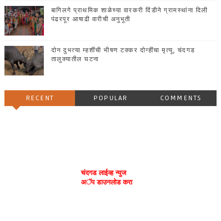
बागिलगे प्राथमिक शाळेच्या वारकरी दिंडीने ग्रामस्थांना दिली
पंढरपूर आषाढी वारीची अनुभूती
दोन दुभत्या म्हशींची भीषण टक्कर दोन्हींचा मृत्यू, चंदगड
तालुक्यातील घटना
RECENT
POPULAR
COMMENTS
चंदगड लाईव्ह न्युज
अॅप डाउनलोड करा