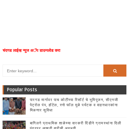
चंदगड लाईव्ह न्युज अॅप डाउनलोड करा
Popular Posts
पारगड मार्गावर पाच कोटींच्या रिसॉर्ट चे भूमिपूजन, सीएनजी
पेट्रोल पंप, हॉटेल, स्नो फॉल मुळे पर्यटक व वाहनधारकांना
मिळणार सुविधा
बागिलगे प्राथमिक शाळेच्या वारकरी दिंडीने ग्रामस्थांना दिली
पंढरपूर आषाढी वारीची अनुभूती