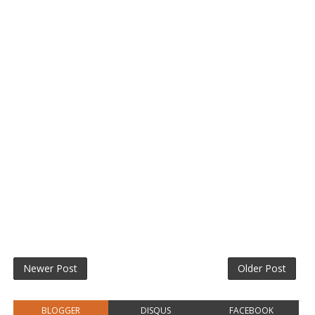
Newer Post
Older Post
BLOGGER
DISQUS
FACEBOOK