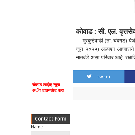
कोवाड : सी. एल. वृत्तसे
मुरकुटेवाडी (ता. चंदगड) ये
जून २०२५) अल्पशा आजाराने नि
नातवंडे असा परिवार आहे. रक्षा
TWEET
चंदगड लाईव्ह न्युज
अॅप डाउनलोड करा
Contact Form
Name