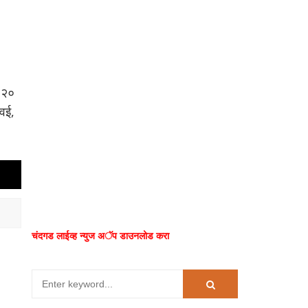
. २०
वई,
चंदगड लाईव्ह न्युज अॅप डाउनलोड करा