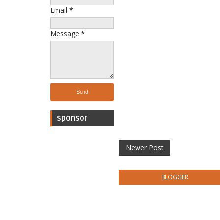
Email
*
Message
*
sponsor
Newer Post
BLOGGER