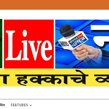
बंधित
FEATURES