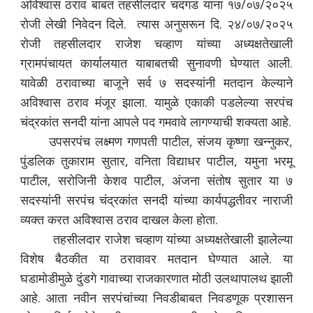
अविश्वास ठराव बाबत तहसीलदार चंदगड यांना १७/०७/२०२५
रोजी लेखी निवेदन दिले. त्यास अनुसरून दि. २४/०७/२०२५
रोजी तहसीलदार राजेश चव्हाण यांच्या अध्यक्षतेखाली
ग्रामपंचायत कार्यालयात याबाबतची सुनावणी घेण्यात आली.
यावेळी ठरावाच्या बाजूने सर्व ७ सदस्यांनी मतदान केल्याने
अविश्वास ठराव मंजूर झाला. यामुळे एकाकी पडलेल्या सरपंच
चंद्रकांत सनदी यांना आपले पद गमवावे लागण्याची शक्यता आहे.
उपसरपंच लक्ष्‍मण गणपती पाटील, संजय कृष्णा खन्नुकर,
पुंडलिक तुकाराम सुतार, वनिता विद्याधर पाटील, यमुना भरमू
पाटील, सरोजिनी केशव पाटील, अंजना संतोष सुतार या ७
सदस्यांनी सरपंच चंद्रकांत सनदी यांच्या कार्यपद्धतीवर नाराजी
व्यक्त करत अविश्वास ठराव दाखल केला होता.
तहसीलदार राजेश चव्हाण यांच्या अध्यक्षतेखाली झालेल्या
विशेष बैठकीत या ठरावावर मतदान घेण्यात आले. या
घडामोडीमुळे दुंडगे गावाच्या राजकारणात मोठी उलथापालथ झाली
आहे. आता नवीन सरपंचांच्या निवडीबाबत निवडणूक प्रशासन