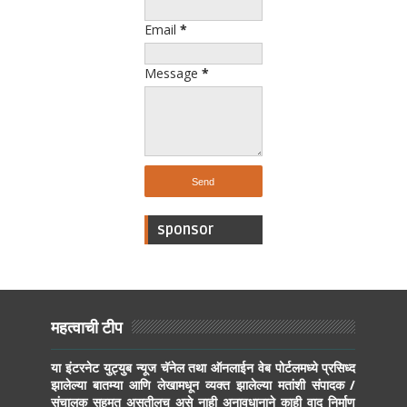
Email
*
Message
*
sponsor
महत्वाची टीप
या इंटरनेट युट्युब न्यूज चॅनेल तथा ऑनलाईन वेब पोर्टलमध्ये प्रसिध्द
झालेल्या बातम्या आणि लेखामधून व्यक्त झालेल्या मतांशी संपादक /
संचालक सहमत असतीलच असे नाही अनावधानाने काही वाद निर्माण