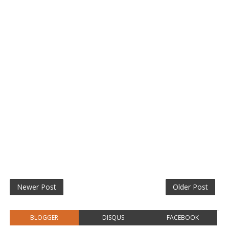
Newer Post
Older Post
BLOGGER
DISQUS
FACEBOOK