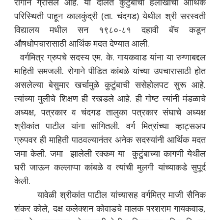
रोगाने ग्रासले आहे. या दलित कुटुंबाची हलाखीची आर्थिक
परिस्थिती पाहून कालकुंद्री (ता. चंदगड) येथील श्री सरस्वती
विद्यालय मधील सन १९८०-८१ दहावी बॅच कडून
औषधोपचारासाठी आर्थिक मदत देण्यात आली.
वर्गमित्र ग्रुपचे सदस्य एम. के. गायकवाड यांना या रुग्णाबद्दल
माहिती समजली. रोगाने पीडित कांबळे यांच्या उपचारासाठी होत
असलेल्या बेसुमार खर्चामुळे कुटुंबाची ससेहोलपट सुरू आहे.
त्यांच्या मुलीचे शिक्षण ही रखडले आहे. ही गोष्ट त्यांनी मंडळाचे
अध्यक्ष, पत्रकार व चंदगड तालुका पत्रकार संघाचे अध्यक्ष
श्रीकांत पाटील यांना सांगितली. वर्ग मित्रांच्या व्हाट्सअप
ग्रुपवर ही माहिती पाठवल्यानंतर अनेक सदस्यांनी आर्थिक मदत
जमा केली. जमा झालेली रक्कम या कुटुंबाच्या कागणी येथील
घरी जाऊन कल्लाप्पा कांबळे व त्यांची मुलगी यांच्याकडे सुपूर्द
केली.
यावेळी श्रीकांत पाटील यांच्यासह वर्गमित्र माजी सैनिक
शंकर कोले, दक्ष कलेक्शन कोवाडचे मालक परशराम गायकवाड,