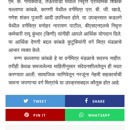
एम. के. गायकवाड, तेऊरवाडी येथील निवृत्त प्राथमिक शिक्षक
यल्लाप्पा कांबळे, कागणी येथील वर्गमित्र प्रा. बी. जी. खाडे,
गणेश शंकर पुजारी आदी उपस्थित होते. या उपक्रमात कडलगे
येथील वर्गमित्र मनोहर नारायण पाटील, बीएसएनएलचे निवृत्त
कर्मचारी रामू कुंभार (किणी) यांनीही आपले आर्थिक योगदान दिले.
या आर्थिक देणगी बद्दल कांबळे कुटुंबियांनी वर्ग मित्र मंडळाचे
आभार व्यक्त केले.
रुग्ण कल्लाप्पा कांबळे हे या वर्गमित्र मंडळाचे सदस्य नाहीत.
तरीही केवळ समजलेल्या माहितीनुसार संवेदनशीलतेतून ही मदत
करण्यात आली. सामाजिक जाणिवेतून गरजूंना नेहमी सहकार्याची
भावना जपणाऱ्या वर्ग मित्रांचे या उपक्रमाबद्दल कौतुक होत आहे.
TWEET
SHARE
PIN IT
WHATSAPP