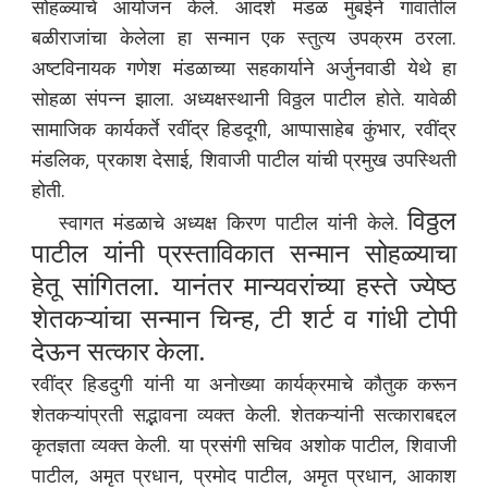
सोहळ्याचे आयोजन केले. आदर्श मंडळ मुंबईने गावातील
बळीराजांचा केलेला हा सन्मान एक स्तुत्य उपक्रम ठरला.
अष्टविनायक गणेश मंडळाच्या सहकार्याने अर्जुनवाडी येथे हा
सोहळा संपन्न झाला. अध्यक्षस्थानी विठ्ठल पाटील होते. यावेळी
सामाजिक कार्यकर्ते रवींद्र हिडदूगी, आप्पासाहेब कुंभार, रवींद्र
मंडलिक, प्रकाश देसाई, शिवाजी पाटील यांची प्रमुख उपस्थिती
होती.
विठ्ठल
स्वागत मंडळाचे अध्यक्ष किरण पाटील यांनी केले.
पाटील यांनी प्रस्ताविकात सन्मान सोहळ्याचा
हेतू सांगितला. यानंतर मान्यवरांच्या हस्ते ज्येष्ठ
शेतकऱ्यांचा सन्मान चिन्ह, टी शर्ट व गांधी टोपी
देऊन सत्कार केला.
रवींद्र हिडदुगी यांनी या अनोख्या कार्यक्रमाचे कौतुक करून
शेतकऱ्यांप्रती सद्भावना व्यक्त केली. शेतकऱ्यांनी सत्काराबद्दल
कृतज्ञता व्यक्त केली. या प्रसंगी सचिव अशोक पाटील, शिवाजी
पाटील, अमृत प्रधान, प्रमोद पाटील, अमृत प्रधान, आकाश