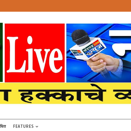
बंधित
FEATURES