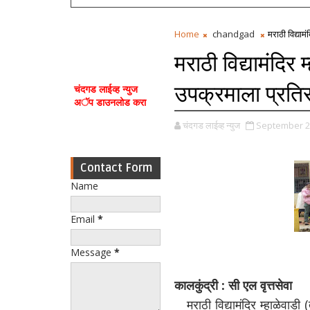
Home
chandgad
मराठी विद्याम
मराठी विद्यामंदिर
उपक्रमाला प्रति
चंदगड लाईव्ह न्युज
अॅप डाउनलोड करा
चंदगड लाईव्ह न्युज
September 2
Contact Form
Name
Email
*
Message
*
कालकुंद्री : सी एल वृत्तसेवा
मराठी विद्यामंदिर म्हाळेवाड