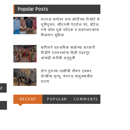
Popular Posts
पारगड मार्गावर पाच कोटींच्या रिसॉर्ट चे
भूमिपूजन, सीएनजी पेट्रोल पंप, हॉटेल,
स्नो फॉल मुळे पर्यटक व वाहनधारकांना
मिळणार सुविधा
बागिलगे प्राथमिक शाळेच्या वारकरी
दिंडीने ग्रामस्थांना दिली पंढरपूर
आषाढी वारीची अनुभूती
दोन दुभत्या म्हशींची भीषण टक्कर
दोन्हींचा मृत्यू, चंदगड तालुक्यातील
घटना
st
RECENT
POPULAR
COMMENTS