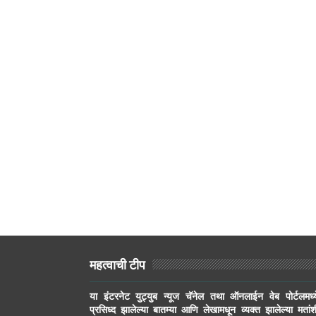
महत्वाची टीप
या इंटरनेट युट्युब न्यूज चॅनेल तथा ऑनलाईन वेब पोर्टलमध्य
प्रसिध्द झालेल्या बातम्या आणि लेखामधून व्यक्त झालेल्या मतांश