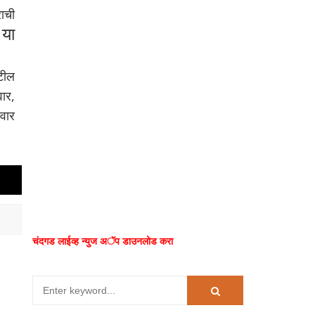
राची
या
.
ी.
टील
वार,
पवार
चंदगड लाईव्ह न्युज अॅप डाउनलोड करा