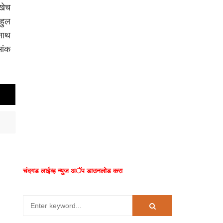
ीखेच
हुल
नाथ
मांक
चंदगड लाईव्ह न्युज अॅप डाउनलोड करा