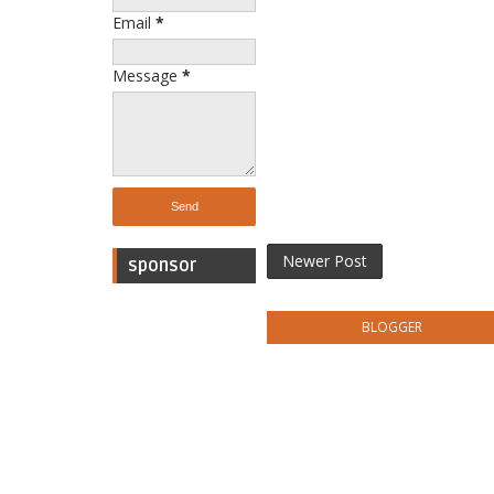
Email
*
Message
*
Newer Post
sponsor
BLOGGER