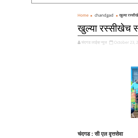
Home
chandgad
खुल्या रस्सीख
खुल्या रस्सीखेच स
चंदगड लाईव्ह न्युज
October 23, 
चंदगड : सी एल वृत्तसेवा