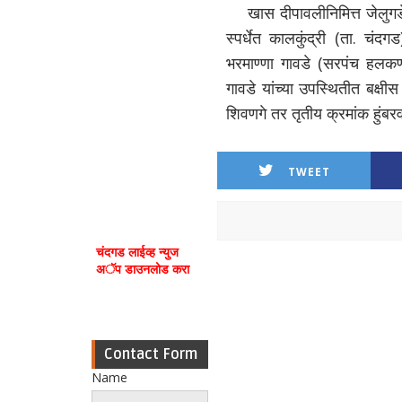
खास दीपावलीनिमित्त जेलुगडे (
स्पर्धेत कालकुंद्री (ता. चं
भरमाण्णा गावडे (सरपंच हलकर्
गावडे यांच्या उपस्थितीत बक्षी
शिवणगे तर तृतीय क्रमांक हुंबर
TWEET
चंदगड लाईव्ह न्युज
अॅप डाउनलोड करा
Contact Form
Name