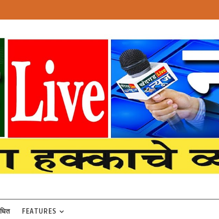
बंधित
FEATURES