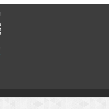
े
ी
ी