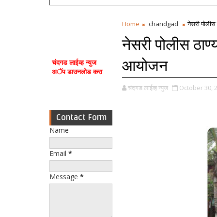
Home
chandgad
नेसरी पोलीस 
नेसरी पोलीस ठाण्
आयोजन
चंदगड लाईव्ह न्युज
अॅप डाउनलोड करा
चंदगड लाईव्ह न्युज
October 30, 
Contact Form
Name
Email
*
Message
*