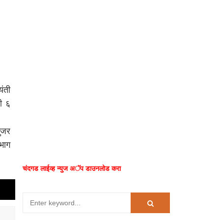
यंती
ी ६
गुजर
भाग
चंदगड लाईव्ह न्युज अॅप डाउनलोड करा