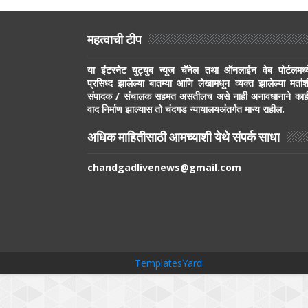
महत्वाची टीप
या इंटरनेट युट्युब न्यूज चॅनेल तथा ऑनलाईन वेब पोर्टलमध्य
प्रसिध्द झालेल्या बातम्या आणि लेखामधून व्यक्त झालेल्या मतांश
संपादक / संचालक सहमत असतीलच असे नाही अनावधानाने काह
वाद निर्माण झाल्यास तो चंदगड न्यायालयअंतर्गत मान्य राहील.
अधिक माहितीसाठी आमच्याशी येथे संपर्क साधा
chandgadlivenews@gmail.com