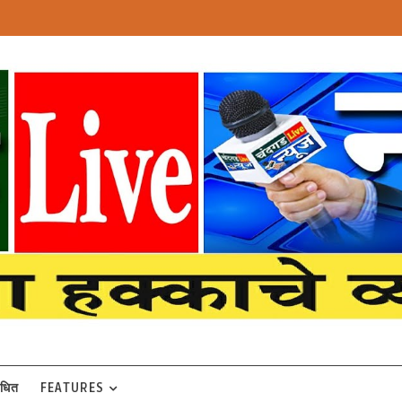
बंधित
FEATURES