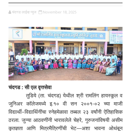
चंदगड लाईव्ह न्युज
November 18, 2025
चंदगड : सी एल वृत्तसेवा
तुडिये (ता. चंदगड) येथील श्री रामलिंग हायस्कूल व
जुनिअर कॉलेजमध्ये इ.१० वी सन २००१-०२ च्या माजी
विद्यार्थी–विद्यार्थिनींचा स्नेहमेळावा तब्बल २३ वर्षांनी ऐतिहासिक
ठरला. जुन्या आठवणींनी भारावलेले चेहरे, गुरुजनांविषयी असीम
कृतज्ञता आणि मित्रमैत्रिणींची भेट—अशा भावना ओथंबून