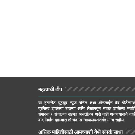
महत्वाची टीप
या इंटरनेट युट्युब न्यूज चॅनेल तथा ऑनलाईन वेब पोर्टलमध्य
प्रसिध्द झालेल्या बातम्या आणि लेखामधून व्यक्त झालेल्या मतांश
संपादक / संचालक सहमत असतीलच असे नाही अनावधानाने काह
वाद निर्माण झाल्यास तो चंदगड न्यायालयअंतर्गत मान्य राहील.
अधिक माहितीसाठी आमच्याशी येथे संपर्क साधा