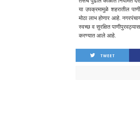
तसेच पुढील काळात नियमित देख
या उपक्रमामुळे शहरातील पाणीप
मोठा लाभ होणार आहे. नगरपंचाय
स्वच्छ व सुरक्षित पाणीपुरवठ्
करण्यात आले आहे.
TWEET