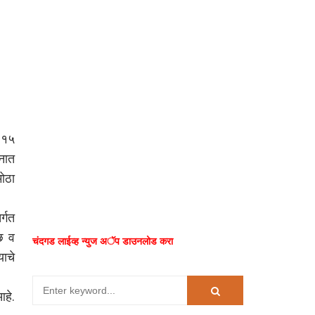
 १५
नात
मोठा
र्गत
्छ व
चंदगड लाईव्ह न्युज अॅप डाउनलोड करा
याचे
हे.