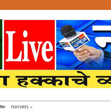
बंधित
FEATURES