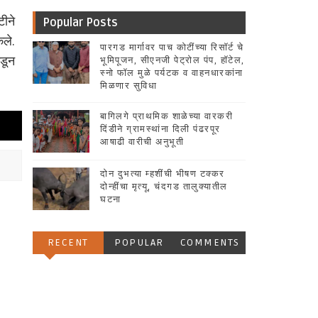
टीने
Popular Posts
ेले.
पारगड मार्गावर पाच कोटींच्या रिसॉर्ट चे
कडून
भूमिपूजन, सीएनजी पेट्रोल पंप, हॉटेल,
स्नो फॉल मुळे पर्यटक व वाहनधारकांना
मिळणार सुविधा
बागिलगे प्राथमिक शाळेच्या वारकरी
दिंडीने ग्रामस्थांना दिली पंढरपूर
आषाढी वारीची अनुभूती
दोन दुभत्या म्हशींची भीषण टक्कर
दोन्हींचा मृत्यू, चंदगड तालुक्यातील
घटना
RECENT
POPULAR
COMMENTS