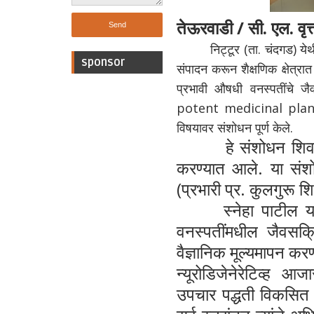
तेऊरवाडी / सी. एल. वृत्
निट्टूर (ता. चंदगड) येथ
sponsor
संपादन करून शैक्षणिक क्षेत्र
प्रभावी औषधी वनस्पतींचे ज
potent medicinal plants
विषयावर संशोधन पूर्ण केले.
हे संशोधन शिवाज
करण्यात आले. या संशोध
(प्रभारी प्र. कुलगुरू श
स्नेहा पाटील 
वनस्पतींमधील जैवसक्र
वैज्ञानिक मूल्यमापन कर
न्यूरोडिजेनेरेटिव्ह 
उपचार पद्धती विकसित क