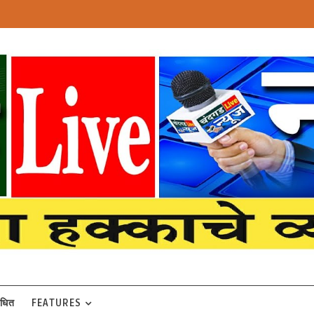
बंधित
FEATURES