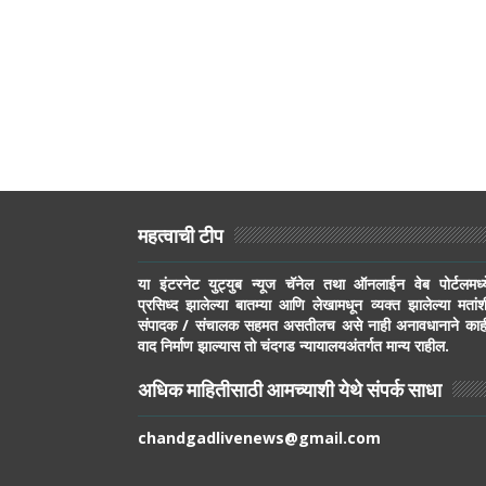
महत्वाची टीप
या इंटरनेट युट्युब न्यूज चॅनेल तथा ऑनलाईन वेब पोर्टलमध्य
प्रसिध्द झालेल्या बातम्या आणि लेखामधून व्यक्त झालेल्या मतांश
संपादक / संचालक सहमत असतीलच असे नाही अनावधानाने काह
वाद निर्माण झाल्यास तो चंदगड न्यायालयअंतर्गत मान्य राहील.
अधिक माहितीसाठी आमच्याशी येथे संपर्क साधा
chandgadlivenews@gmail.com