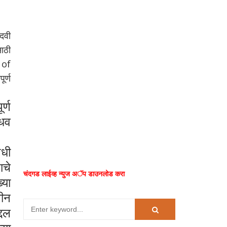
पदवी
साठी
 of
र्ण
र्ण
ाधव
षधी
ाचे
चंदगड लाईव्ह न्युज अॅप डाउनलोड करा
्या
वीन
्दल