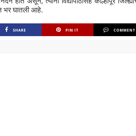
भिनंदन होत असून, त्यांनी विद्यापीठासह कोल्हापूर जिल्ह्याच
ानात भर घातली आहे.
SHARE
PIN IT
COMMENT