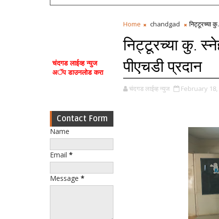
Home
chandgad
निट्टूरच्या क
निट्टूरच्या कु. स्
पीएचडी प्रदान
चंदगड लाईव्ह न्युज
अॅप डाउनलोड करा
चंदगड लाईव्ह न्युज
February 18,
Contact Form
Name
Email
*
Message
*