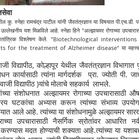
तसेवा
ील कु. स्नेहा रामचंद्र पाटील यांनी जैवतंत्रज्ञान या विषयात पी.एच.डी. 
ात उल्लेखनीय यश मिळविले आहे. स्नेहा हिने "अल्झायमर रोगाच्या उपचारा
ैवतांत्रिक विश्लेषण केले. "Biotechnological interventions
 for the treatment of Alzheimer disease" या महत्त्वपू
ी विद्यापीठ, कोल्हापूर येथील जैवतंत्रज्ञान विभागात पू
न कार्यासाठी त्यांना मार्गदर्शक प्रा. ज्योती पी. ज
िवाजी विद्यापीठ )यांचे मोलाचे सहकार्य लाभले.
यांच्या संशोधनात अल्झायमर रोगाच्या उपचारासाठी औ
िय घटकांचा अभ्यास करून त्यांच्या संभाव्य उपयोग
ण्यात आले आहे. त्यांच्या या संशोधनामुळे अल्झायमर सारख
आजाराच्या उपचारासाठी नैसर्गिक स्रोतांवर आधारित न
रण्यास मदत होण्याची शक्यता आहे.त्यांच्या या यशाबद