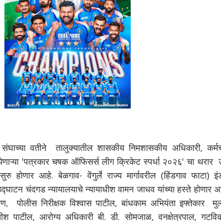
ाच्या वतीने तालुक्यातील शासकीय निमशासकीय अधिकारी, कर्मच
ेणाऱ्या 'पत्रकार चषक ऑफिसर्स लीग क्रिकेट स्पर्धा २०२६' चा थरार उ
ुरु होणार आहे. बेळगाव- वेंगुर्ले राज्य मार्गावरील (हिंडगाव फाटा) इ
े उद्घाटन चंदगड न्यायालयाचे न्यायाधीश वामन जाधव यांच्या हस्ते होणार 
ण, पोलीस निरीक्षक विश्वास पाटील, बांधकाम अभियंता इफ्तेकार मुल्
श पाटील, आरोग्य अधिकारी बी. डी. सोमजाळ, वनक्षेत्रपाल, गटवि