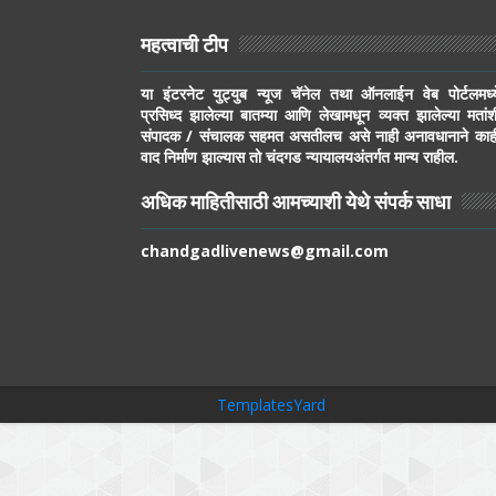
महत्वाची टीप
या इंटरनेट युट्युब न्यूज चॅनेल तथा ऑनलाईन वेब पोर्टलमध्य
प्रसिध्द झालेल्या बातम्या आणि लेखामधून व्यक्त झालेल्या मतांश
संपादक / संचालक सहमत असतीलच असे नाही अनावधानाने काह
वाद निर्माण झाल्यास तो चंदगड न्यायालयअंतर्गत मान्य राहील.
अधिक माहितीसाठी आमच्याशी येथे संपर्क साधा
chandgadlivenews@gmail.com