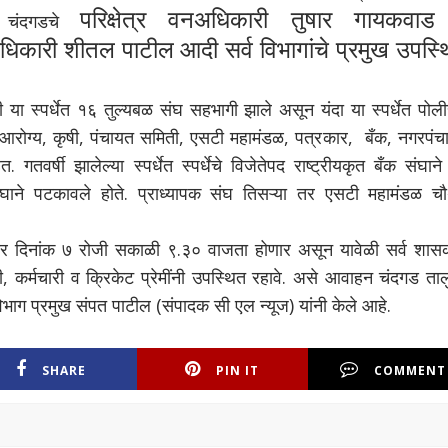
परिक्षेत्र वनअधिकारी
तुषार गायकवाड
, चंदगडचे
अधिकारी
शीतल पाटील
आदी सर्व विभागांचे प्रमुख उपस्
ाही या स्पर्धेत १६ तुल्यबळ संघ सहभागी झाले असून यंदा या स्पर्धेत पो
 आरोग्य, कृषी, पंचायत समिती, एसटी महामंडळ, पत्रकार, बँक, नगरपंच
तवर्षी झालेल्या स्पर्धेत स्पर्धेचे विजेतेपद राष्ट्रीयकृत बँक संघान
ाने पटकावले होते. प्राध्यापक संघ तिसऱ्या तर एसटी महामंडळ चौथ
िवार दिनांक ७ रोजी सकाळी ९.३० वाजता होणार असून यावेळी सर्व शास
, कर्मचारी व क्रिकेट प्रेमींनी उपस्थित रहावे. असे आवाहन चंदगड ताल
 विभाग प्रमुख संपत पाटील (संपादक सी एल न्यूज) यांनी केले आहे.
SHARE
PIN IT
COMMENT