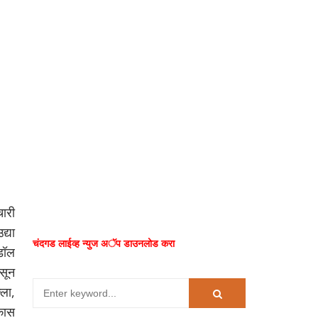
ारी
द्या
चंदगड लाईव्ह न्युज अॅप डाउनलोड करा
ंडॉल
असून
ला,
कास