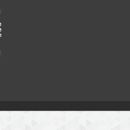
े
ी
ी