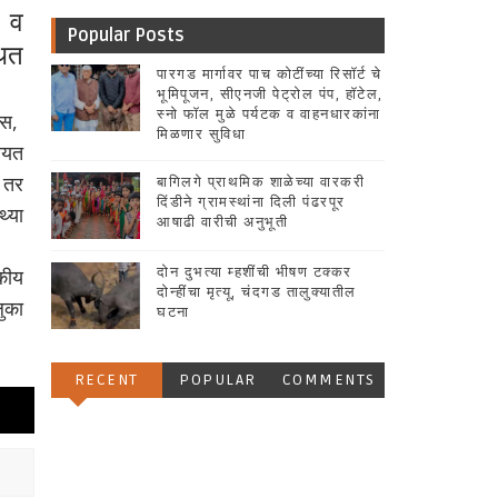
 व
Popular Posts
थित
पारगड मार्गावर पाच कोटींच्या रिसॉर्ट चे
भूमिपूजन, सीएनजी पेट्रोल पंप, हॉटेल,
स्नो फॉल मुळे पर्यटक व वाहनधारकांना
लीस,
मिळणार सुविधा
ायत
े तर
बागिलगे प्राथमिक शाळेच्या वारकरी
दिंडीने ग्रामस्थांना दिली पंढरपूर
्या
आषाढी वारीची अनुभूती
कीय
दोन दुभत्या म्हशींची भीषण टक्कर
दोन्हींचा मृत्यू, चंदगड तालुक्यातील
ुका
घटना
RECENT
POPULAR
COMMENTS