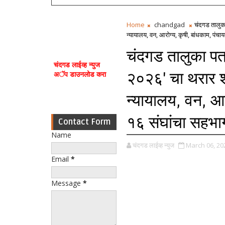
Home
chandgad
चंदगड तालुका
न्यायालय, वन, आरोग्य, कृषी, बांधकाम, पं
चंदगड तालुका पत्
चंदगड लाईव्ह न्युज
२०२६' चा थरार श
अॅप डाउनलोड करा
न्यायालय, वन, आर
१६ संघांचा सहभा
Contact Form
Name
चंदगड लाईव्ह न्युज
March 06, 20
Email
*
Message
*