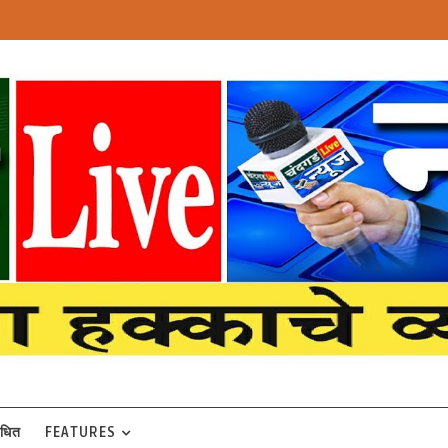
बंधित
FEATURES