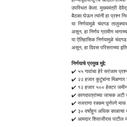
उपस्थित केला. मुख्यमंत्री दे
बैठका घेऊन त्यांनी हा प्रश्न न
या निर्णयामुळे चंदगड तालुक्या
असून, हा निर्णय ग्रामीण भागाच
या ऐतिहासिक निर्णयामुळे चंदग
असून, हा दिवस परिसराच्या इतिहा
निर्णयाचे प्रमुख मुद्दे:
✔️ ५५ गावांचा हेरे सरंजाम प्र
✔️ २२ हजार कुटुंबांना मिळणार
✔️ १२ हजार ५०० हेक्टर जमीन 
✔️ कागदपत्रांच्या जाचक अटी रद
✔️ नजराणा रक्कम पूर्णपणे माफ
✔️ ३० वर्षांहून अधिक काळाचा संघ
✔️ आमदार शिवाजीराव पाटील यां