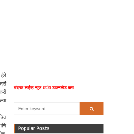
ेरे
्री
चंदगड लाईव्ह न्युज अॅप डाउनलोड करा
तकरी
्या
ंचित
आणि
Popular Posts
ेत,