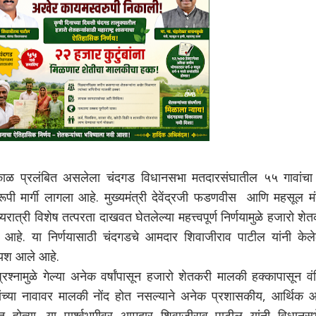
काळ प्रलंबित असलेला चंदगड विधानसभा मतदारसंघातील ५५ गावांचा ह
ूपी मार्गी लागला आहे. मुख्यमंत्री देवेंद्रजी फडणवीस आणि महसूल मंत
यरात्री विशेष तत्परता दाखवत घेतलेल्या महत्त्वपूर्ण निर्णयामुळे हजारो शे
ला आहे. या निर्णयासाठी चंदगडचे आमदार शिवाजीराव पाटील यांनी केलेल
र यश आले आहे.
रश्नामुळे गेल्या अनेक वर्षांपासून हजारो शेतकरी मालकी हक्कापासून व
ंच्या नावावर मालकी नोंद होत नसल्याने अनेक प्रशासकीय, आर्थिक 
 होत्या. या पार्श्वभूमीवर आमदार शिवाजीराव पाटील यांनी विधानसभ