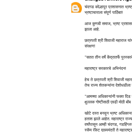
चंदगड कोल्हापूर प्रशासनात भ्रष्
भ्रष्टाचाराला संपूर्ण पाठिंबा!!
आज कुणबी समाज, भ्रष्ट प्रशास
झाला आहे.
छत्रपती श्री शिवाजी महाराज यांच्
संरक्षण!
"सतत तीन वर्षे केंद्रातर्फे पुरस
महाराष्ट्र सरकारचे अभिनंदन!
हेच ते छत्रपती श्री शिवाजी महार
तेच राज्य शेतकऱ्यांना देशोधडीला
"आमच्या अधिकाऱ्यांनी फक्त दिड 
क्षुल्लक गोष्टीसाठी एवढी मोठी बों
खोटे दस्त बनवून भ्रष्ट अधिकाऱ्य
हताश झाले आहेत. महाराष्ट्र राज्
वर्षांपासून आम्ही चंदगड, गडहिंग्
स्कॅम रॅकेट मुख्यमंत्री ते महारा