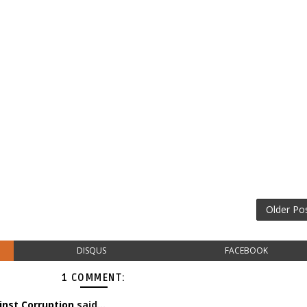
Older Po
DISQUS
FACEBOOK
1 COMMENT:
nst Corruption
said...