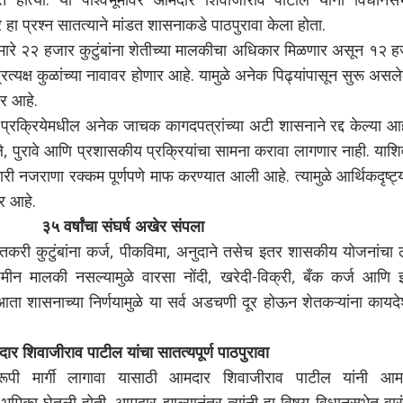
 हा प्रश्न सातत्याने मांडत शासनाकडे पाठपुरावा केला होता.
 सुमारे २२ हजार कुटुंबांना शेतीच्या मालकीचा अधिकार मिळणार असून १२ 
त्यक्ष कुळांच्या नावावर होणार आहे. यामुळे अनेक पिढ्यांपासून सुरू असले
ार आहे.
 प्रक्रियेमधील अनेक जाचक कागदपत्रांच्या अटी शासनाने रद्द केल्या आ
खले, पुरावे आणि प्रशासकीय प्रक्रियांचा सामना करावा लागणार नाही. याश
 नजराणा रक्कम पूर्णपणे माफ करण्यात आली आहे. त्यामुळे आर्थिकदृष्ट्
र आहे.
३५ वर्षांचा संघर्ष अखेर संपला
 शेतकरी कुटुंबांना कर्ज, पीकविमा, अनुदाने तसेच इतर शासकीय योजनांचा
जमीन मालकी नसल्यामुळे वारसा नोंदी, खरेदी-विक्री, बँक कर्ज आणि 
ता शासनाच्या निर्णयामुळे या सर्व अडचणी दूर होऊन शेतकऱ्यांना कायद
ार शिवाजीराव पाटील यांचा सातत्यपूर्ण पाठपुरावा
वरूपी मार्गी लागावा यासाठी आमदार शिवाजीराव पाटील यांनी आम
क भूमिका घेतली होती. आमदार झाल्यानंतर त्यांनी हा विषय विधानसभेत वार