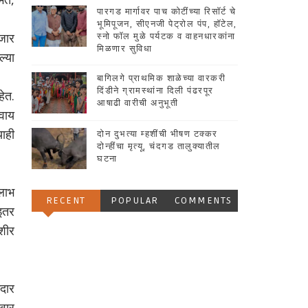
पारगड मार्गावर पाच कोटींच्या रिसॉर्ट चे
भूमिपूजन, सीएनजी पेट्रोल पंप, हॉटेल,
हजार
स्नो फॉल मुळे पर्यटक व वाहनधारकांना
मिळणार सुविधा
ल्या
बागिलगे प्राथमिक शाळेच्या वारकरी
दिंडीने ग्रामस्थांना दिली पंढरपूर
हेत.
आषाढी वारीची अनुभूती
िवाय
याही
दोन दुभत्या म्हशींची भीषण टक्कर
दोन्हींचा मृत्यू, चंदगड तालुक्यातील
घटना
 लाभ
RECENT
POPULAR
COMMENTS
इतर
ेशीर
दार
ंवार