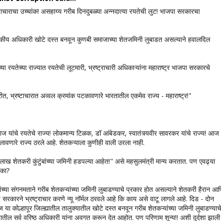
टाचाराचा उच्चांक! असहाय्य गरीब दिनदुबळ्या अन्नदात्या रयतेची लुट! भाजपा सरकारचा
कीय अधिकारी खोटे दस्त बनवून कुणबी समाजाच्या शेतजमिनी लुबाडत असल्याने हवालदिल
या रयतेच्या राज्यात रयतेची लूटमारी, भ्रष्ट्राचारी अधिकाऱ्यांना महाराष्ट्र भाजपा सरकारचे
्कारीत, भ्रष्टाचारात अव्वल क्रमांक पटकावणारे भारतातील एकमेव राज्य - महाराष्ट्र!"
ाज यांचे रयतेचे राज्य! लोकमान्य टिळक, डॉ आंबेडकर, स्वातंत्र्यवीर सावरकर यांचे राज्य! आज
 लावणारे राज्य ठरले आहे. शेतकऱ्याला कुणीही वाली उरला नाही.
लाख शेतकरी कुंटुंबांच्या जमिनी हडपल्या आहेत!" असे महसुलमंत्री मान्य करतात. पण एवढ्या
ब का?
ांच्या संगनमताने गरीब शेतकऱ्यांच्या जमिनी लुबाडण्याचे प्रकार होत असल्याने शेतकरी हैरान आ
य सरकारने भ्रष्ट्राचार करणे न्यू नॉर्मल ठरवले आहे कि काय असे वाटू लागले आहे. दिड - दोन
लज या कोल्हापूर जिल्ह्यातील तालुक्यातील खोटे दस्त बनवून गरीब शेतकऱ्यांच्या जमिनी लुबाडण्याच
ष्ट्रातील सर्व वरिष्ठ अधिकारी यांना अवगत करून देत आहोत. पण परिणाम शून्य!! अशी दुर्दशा झाली