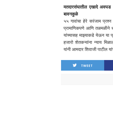
मतदारसंघातील एखादे अवघड क
बावनकुळे
५५ गावांचा हेरे सरंजाम प्रश्
प्रामाणिकपणे आणि तळमळीने धड
यांच्यासह माझ्याकडे येऊन या प
हजारो शेतकऱ्यांना न्याय मिळा
यांनी आमदार शिवाजी पाटील यां
TWEET