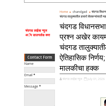
Home
chandgad
चंदगड विधानस
चंदगड तालुक्यातील हजारो शेतकऱ्यांसाठी मह
चंदगड विधानसभा 
चंदगड लाईव्ह न्युज
प्रश्न अखेर कायम
अॅप डाउनलोड करा
चंदगड तालुक्याती
ऐतिहासिक निर्णय;
Contact Form
Name
मालकीचा हक्क
Email
*
चंदगड लाईव्ह न्युज
July 01, 2026
Message
*