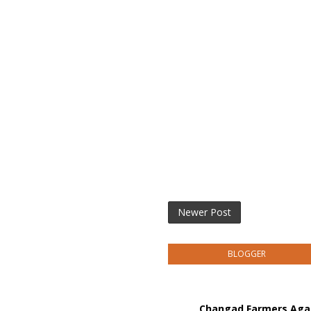
Newer Post
BLOGGER
Changad Farmers Agai