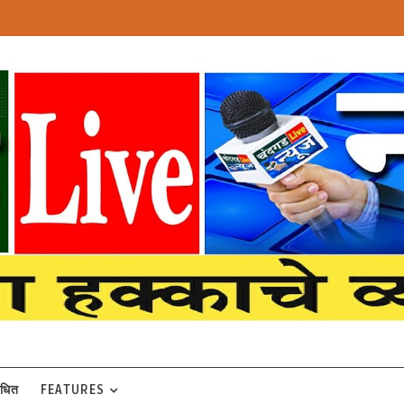
बंधित
FEATURES