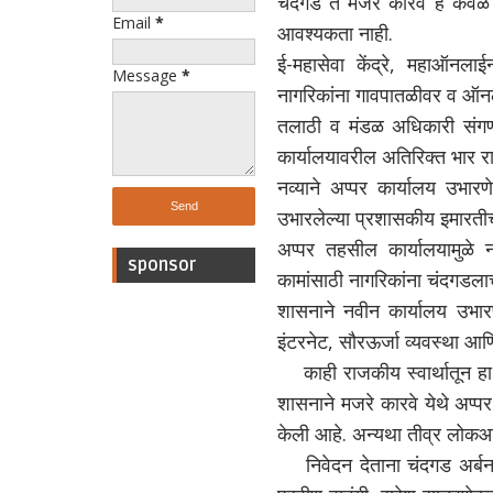
चंदगड ते मजरे कारवे हे केवळ
Email
*
आवश्यकता नाही.
ई-महासेवा केंद्रे, महाऑनल
Message
*
नागरिकांना गावपातळीवर व ऑन
तलाठी व मंडळ अधिकारी संगण
कार्यालयावरील अतिरिक्त भार रा
नव्याने अप्पर कार्यालय उभार
उभारलेल्या प्रशासकीय इमारती
अप्पर तहसील कार्यालयामुळे 
sponsor
कामांसाठी नागरिकांना चंदगडला
शासनाने नवीन कार्यालय उभारण
इंटरनेट, सौरऊर्जा व्यवस्था आण
काही राजकीय स्वार्थातून 
शासनाने मजरे कारवे येथे अप्प
केली आहे. अन्यथा तीव्र लोकआं
निवेदन देताना चंदगड अर्बनचे