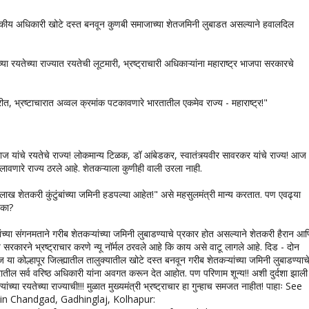
कीय अधिकारी खोटे दस्त बनवून कुणबी समाजाच्या शेतजमिनी लुबाडत असल्याने हवालदिल
या रयतेच्या राज्यात रयतेची लूटमारी, भ्रष्ट्राचारी अधिकाऱ्यांना महाराष्ट्र भाजपा सरकारचे
्कारीत, भ्रष्टाचारात अव्वल क्रमांक पटकावणारे भारतातील एकमेव राज्य - महाराष्ट्र!"
ाज यांचे रयतेचे राज्य! लोकमान्य टिळक, डॉ आंबेडकर, स्वातंत्र्यवीर सावरकर यांचे राज्य! आज
 लावणारे राज्य ठरले आहे. शेतकऱ्याला कुणीही वाली उरला नाही.
लाख शेतकरी कुंटुंबांच्या जमिनी हडपल्या आहेत!" असे महसुलमंत्री मान्य करतात. पण एवढ्या
ब का?
ांच्या संगनमताने गरीब शेतकऱ्यांच्या जमिनी लुबाडण्याचे प्रकार होत असल्याने शेतकरी हैरान आ
य सरकारने भ्रष्ट्राचार करणे न्यू नॉर्मल ठरवले आहे कि काय असे वाटू लागले आहे. दिड - दोन
लज या कोल्हापूर जिल्ह्यातील तालुक्यातील खोटे दस्त बनवून गरीब शेतकऱ्यांच्या जमिनी लुबाडण्याच
ष्ट्रातील सर्व वरिष्ठ अधिकारी यांना अवगत करून देत आहोत. पण परिणाम शून्य!! अशी दुर्दशा झाली
ंच्या रयतेच्या राज्याची!!! मुळात मुख्यमंत्री भ्रष्ट्राचार हा गुन्हाच समजत नाहीत! पाहाः See
 in Chandgad, Gadhinglaj, Kolhapur: