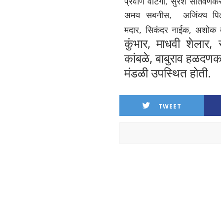
प्रवीण वाटंगी, सुरेश सातवणेक
अमय सबनीस,
अजिंक्य प
मदार,
सिकंदर नाईक,
अशोक दा
कुंभार, माधवी शेलार,
कांबळे, बाबुराव हळदण
मंडळी उपस्थित होती.
TWEET