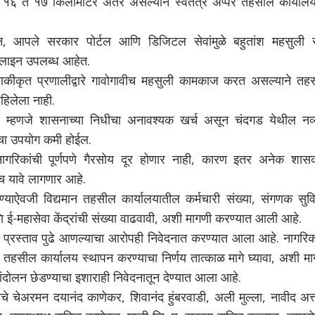
 १६ ते १७ किलोमीटर अंतर असल्याने स्वतंत्र अप्पर तहसील कार्यालय
ाईन, आपले सरकार पोर्टल आणि डिजिटल सेवांमुळे बहुतांश महसुली स
लाइन उपलब्ध आहेत.
कीकृत प्रणालीद्वारे गावोगावीच महसुली कामकाज करत असल्याने तह
हिलेला नाही.
णे म्हणजे शासनाच्या निधीचा अनावश्यक खर्च असून चंदगड येथील नव्य
चा उपयोग कमी होईल.
नागरिकांची पूर्णपणे गैरसोय दूर होणार नाही, कारण इतर अनेक शास
च यावे लागणार आहे.
्याऐवजी विद्यमान तहसील कार्यालयातील कर्मचारी संख्या, संगणक सुवि
ि ई-महासेवा केंद्रांची संख्या वाढवावी, अशी मागणी करण्यात आली आहे.
हा प्रस्ताव पुढे आणल्याचा आरोपही निवेदनात करण्यात आला आहे.
नागरिक
र तहसील कार्यालय स्थापन करण्याचा निर्णय तात्काळ मागे घ्यावा, अशी म
दोलन छेडण्याचा इशाराही निवेदनातून देण्यात आला आहे.
 चेअरमन दयानंद काणेकर, शिवानंद हुंबरवाडी, अली मुल्ला, नावीद अत्त