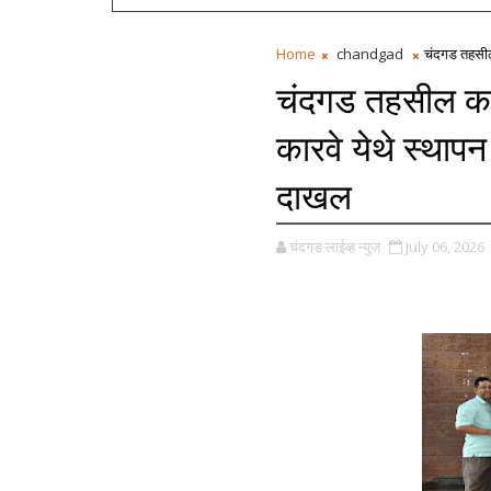
Home
chandgad
चंदगड तहसील
चंदगड तहसील कार
कारवे येथे स्था
दाखल
चंदगड लाईव्ह न्युज
July 06, 2026