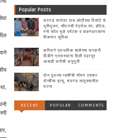
ाची
Popular Posts
ेवा
पारगड मार्गावर पाच कोटींच्या रिसॉर्ट चे
भूमिपूजन, सीएनजी पेट्रोल पंप, हॉटेल,
स्नो फॉल मुळे पर्यटक व वाहनधारकांना
सील
मिळणार सुविधा
बागिलगे प्राथमिक शाळेच्या वारकरी
ाने
दिंडीने ग्रामस्थांना दिली पंढरपूर
आषाढी वारीची अनुभूती
कीय
दोन दुभत्या म्हशींची भीषण टक्कर
दोन्हींचा मृत्यू, चंदगड तालुक्यातील
धा,
घटना
ांनी
RECENT
POPULAR
COMMENTS
ागणी
ार,