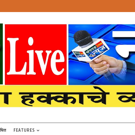
बंधित
FEATURES