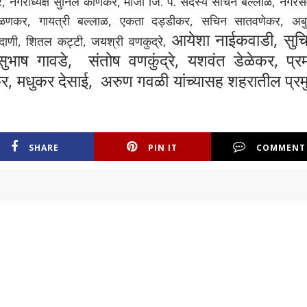
र,
नगराध्यक्ष सुनिल काणेकर, माजी जि. प. सदस्य सचिन बल्लाळ,
नगरस
िळणकर, गायत्री
बल्लाळ,
एकता दड्डीकर, सचिन सातवणेकर, अब
आयेशा नाईकवाडी, सुच
णी, शितल कट्टी, जयश्री वणकुद्रे,
 सुभाष गावडे, संतोष वणकुंद्रे, यशवंत डेळेकर, प्र
कर, मधुकर देसाई, अरुण गवळी यांच्यासह शहरातील प्र
SHARE
PIN IT
COMMENT