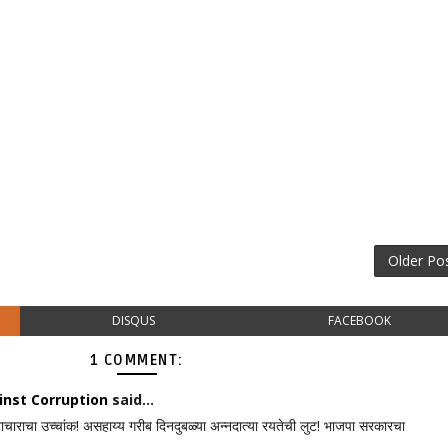
Older Po
DISQUS
FACEBOOK
1 COMMENT:
nst Corruption
said...
टाचाराचा उच्चांक! असहाय्य गरीब दिनदुबळ्या अन्नदात्या रयतेची लुट! भाजपा सरकारचा