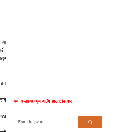
्या
्री,
ादर
बाबत
सर्व
चंदगड लाईव्ह न्युज अॅप डाउनलोड करा
लब्ध