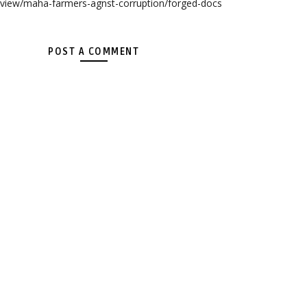
m/view/maha-farmers-agnst-corruption/forged-docs
POST A COMMENT